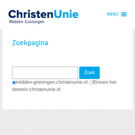
Spring
naar
MENU
Spring
naar
Midden-Groningen
de
inhoud
Spring
naar
Zoekpagina
het
hoofdmenu
Zoek
midden-groningen.christenunie.nl
Binnen het
domein christenunie.nl
Zoeken:
Zoeken