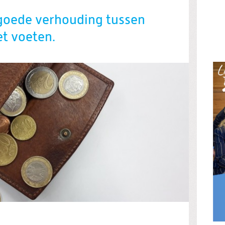
 goede verhouding tussen
et voeten.