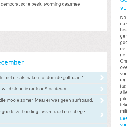
van democratische besluitvorming daarmee
vo
Na 
naz
bee
ge
gee
een
gem
Chr
ecember
ove
voo
cht met de afspraken rondom de golfbaan?
erg
jaa
val distributiekantoor Slochteren
all
jul
j die mooie zomer. Maar er was geen surfstrand.
tek
mil
e goede verhouding tussen raad en college
Lee
voo