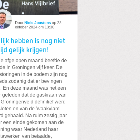
Door
Niels Joostens
op
28
oktober 2024 om 13:30
lijk hebben is nog niet
tijd gelijk krijgen!
de afgelopen maand beefde de
de in Groningen vijf keer. De
storingen in de bodem zijn nog
eds zodanig dat er bevingen
n. En deze maand was het een
r geleden dat de gaskraan van
 Groningenveld definitief werd
loten en van de 'waakvlam'
d gehaald. Na ruim zestig jaar
er een einde gekomen aan de
ning waar Nederland haar
tawerken van betaalde,