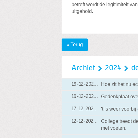
betreft wordt de legitimiteit 
uitgehold.
« Terug
Archief
2024
d
Hoe zit het nu e
19-12-2024
19-12-2024 12:40
Gedenkplaat over
19-12-2024
19-12-2024 12:15
't Is weer voorbi
17-12-2024
17-12-2024 20:15
College treedt d
12-12-2024
12-12-2024 23:00
met voeten.