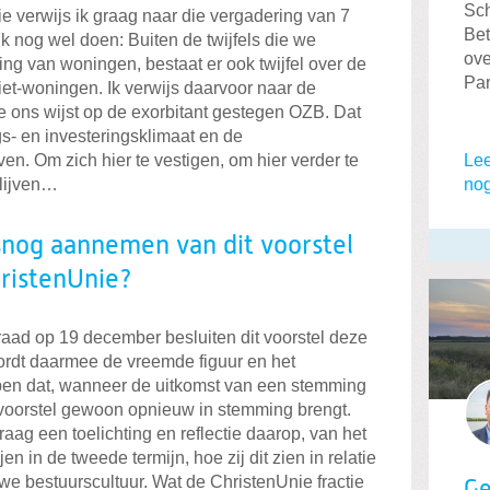
Sch
e verwijs ik graag naar die vergadering van 7
Bet
k nog wel doen: Buiten de twijfels die we
ove
 van woningen, bestaat er ook twijfel over de
Par
iet-woningen. Ik verwijs daarvoor naar de
e ons wijst op de exorbitant gestegen OZB. Dat
s- en investeringsklimaat en de
Lee
ven. Om zich hier te vestigen, om hier verder te
nog
blijven…
snog aannemen van dit voorstel
hristenUnie?
raad op 19 december besluiten dit voorstel deze
ordt daarmee de vreemde figuur en het
pen dat, wanneer de uitkomst van een stemming
het voorstel gewoon opnieuw in stemming brengt.
raag een toelichting en reflectie daarop, van het
jen in de tweede termijn, hoe zij dit zien in relatie
we bestuurscultuur. Wat de ChristenUnie fractie
Ge