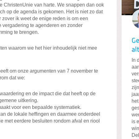
e ChristenUnie van harte. We snappen dan ook
tóch op de agenda is gekomen. Het is niet zo dat
 zover ik weet de enige reden is om een
e vergadering te agenderen en zonder
mming te brengen.
Ge
en waarom we het hier inhoudelijk niet mee
al
In 
aar
in heeft om onze argumenten van 7 november te
ver
erom dat we:
ste
zij
aardering en de impact die dat heeft op de
jaa
gemene uitkering.
het
akt voor een bepaalde systematiek.
ges
an de lokale heffingen en daarmee onderdeel
wer
ie met eerdere besluiten rondom afval en riool
is 
win
Del