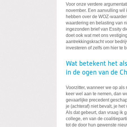
Voor onze verdere argumentati
november. Een aanvulling wil i
hebben over de WOZ-waardering
waardering en belasting van n
ingezonden brief van Essity di
doet ook wat met ons vestiging
aantrekkingskracht voor bedrij
investeren of zelfs om hier te 
Wat betekent het al
in de ogen van de C
Voorzitter, wanneer we op als 
keer wel aan te nemen, dan w
gevaarlijke precedent gescha
je (achteraf) niet bevalt, je 
Als dat gebeurt, dan vraag ik g
college, en van de coalitieparti
tot de door hun gewenste nieu