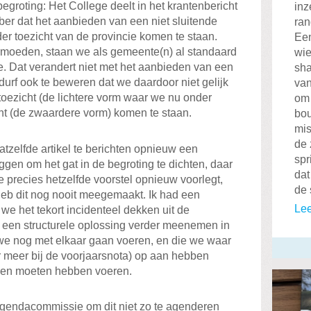
groting: Het College deelt in het krantenbericht
inz
ber dat het aanbieden van een niet sluitende
ran
er toezicht van de provincie komen te staan.
Een
ermoeden, staan we als gemeente(n) al standaard
wie
e. Dat verandert niet met het aanbieden van een
sha
 durf ook te beweren dat we daardoor niet gelijk
van
 toezicht (de lichtere vorm waar we nu onder
om 
cht (de zwaardere vorm) komen te staan.
bou
mis
de 
tzelfde artikel te berichten opnieuw een
spr
eggen om het gat in de begroting te dichten, daar
dat
e precies hetzelfde voorstel opnieuw voorlegt,
de 
heb dit nog nooit meegemaakt. Ik had een
Lee
t we het tekort incidenteel dekken uit de
 een structurele oplossing verder meenemen in
we nog met elkaar gaan voeren, en die we waar
 meer bij de voorjaarsnota) op aan hebben
dden moeten hebben voeren.
agendacommissie om dit niet zo te agenderen