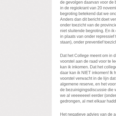
de gevolgen daarvan voor de be
in de regiokrant van 20 novem
begroting betekend dat we ond
Anders dan dit bericht doet v
onder toezicht van de provinci
niet sluitende begroting. En ik
in plaats van onder repressief
staan), onder preventief toezi
Dat het College meent om in da
voorstel aan de raad voor te l
kan ik inkomen. Dat het colleg
daar kan ik NIET inkomen! Ik 
voorstel verwacht in de lijn da
algemene reserve, en het voor
de bezuinigingsdiscussie die 
we al veeeeeeel eerder (onder
gedrongen, al met elkaar ha
Het negatieve advies van de 