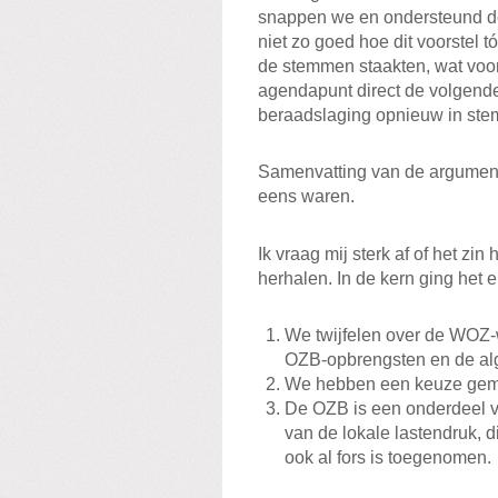
snappen we en ondersteund d
niet zo goed hoe dit voorstel 
de stemmen staakten, wat voor
agendapunt direct de volgend
beraadslaging opnieuw in ste
Samenvatting van de argument
eens waren.
Ik vraag mij sterk af of het z
herhalen. In de kern ging het 
We twijfelen over de WOZ-w
OZB-opbrengsten en de al
We hebben een keuze gema
De OZB is een onderdeel v
van de lokale lastendruk, d
ook al fors is toegenomen.