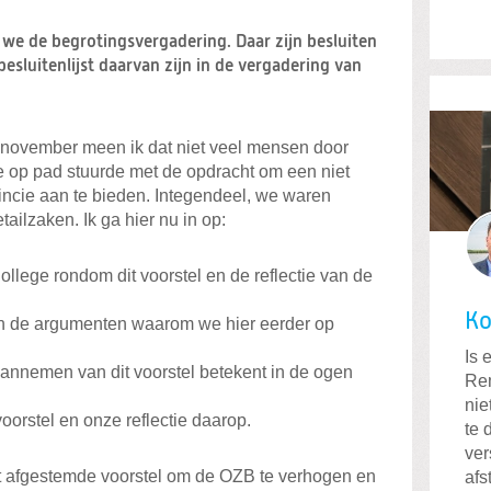
e de begrotingsvergadering. Daar zijn besluiten
esluitenlijst daarvan zijn in de vergadering van
 november meen ik dat niet veel mensen door
e op pad stuurde met de opdracht om een niet
vincie aan te bieden. Integendeel, we waren
tailzaken. Ik ga hier nu in op:
llege rondom dit voorstel en de reflectie van de
Ko
n de argumenten waarom we hier eerder op
Is 
annemen van dit voorstel betekent in de ogen
Rem
nie
oorstel en onze reflectie daarop.
te 
ver
t afgestemde voorstel om de OZB te verhogen en
afs