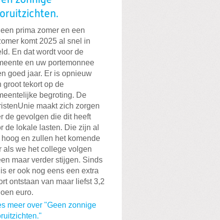
oruitzichten.
een prima zomer en een
omer komt 2025 al snel in
ld. En dat wordt voor de
meente en uw portemonnee
n goed jaar. Er is opnieuw
 groot tekort op de
eentelijke begroting. De
istenUnie maakt zich zorgen
r de gevolgen die dit heeft
r de lokale lasten. Die zijn al
 hoog en zullen het komende
r als we het college volgen
een maar verder stijgen. Sinds
i is er ook nog eens een extra
ort ontstaan van maar liefst 3,2
joen euro.
s meer over "Geen zonnige
ruitzichten."