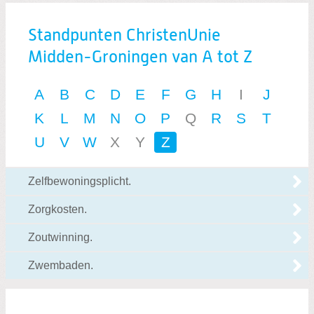
Standpunten ChristenUnie
Zoeken:
Midden-Groningen van A tot Z
Zoeken
A
B
C
D
E
F
G
H
I
J
K
L
M
N
O
P
Q
R
S
T
U
V
W
X
Y
Z
Zelfbewoningsplicht.
Zorgkosten.
Zoutwinning.
Zwembaden.