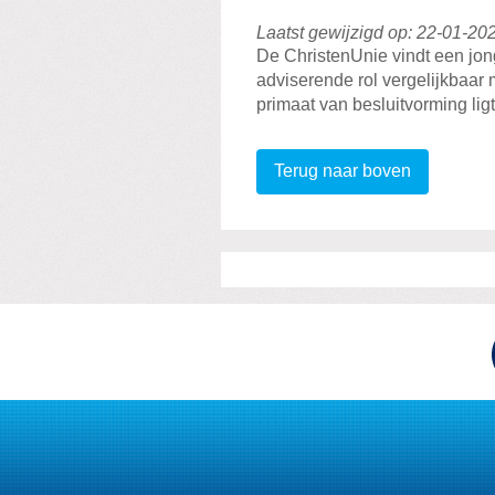
Laatst gewijzigd op: 22-01-20
De ChristenUnie vindt een jo
adviserende rol vergelijkbaar
primaat van besluitvorming lig
Terug naar boven
Visit