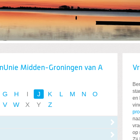
enUnie Midden-Groningen van A
Vr
Ben
sta
G
H
I
J
K
L
M
N
O
en 
V
W
X
Y
Z
vin
pr
naa
vra
op 
Zij