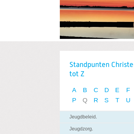
Standpunten Christ
tot Z
A
B
C
D
E
F
P
Q
R
S
T
U
Jeugdbeleid.
Jeugdzorg.